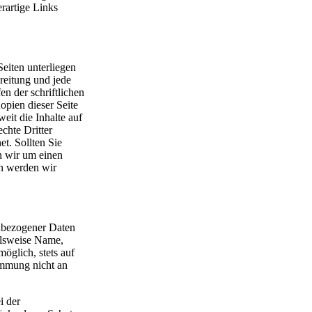
rartige Links
Seiten unterliegen
reitung und jede
n der schriftlichen
pien dieser Seite
eit die Inhalte auf
chte Dritter
et. Sollten Sie
n wir um einen
n werden wir
nbezogener Daten
elsweise Name,
öglich, stets auf
immung nicht an
i der