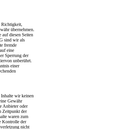
 Richtigkeit,
 Gewähr übernehmen.
 auf diesen Seiten
 sind wir als
rte fremde
auf eine
der Sperrung der
iervon unberührt.
ntnis einer
echenden
 Inhalte wir keinen
keine Gewähr
ge Anbieter oder
m Zeitpunkt der
halte waren zum
e Kontrolle der
verletzung nicht