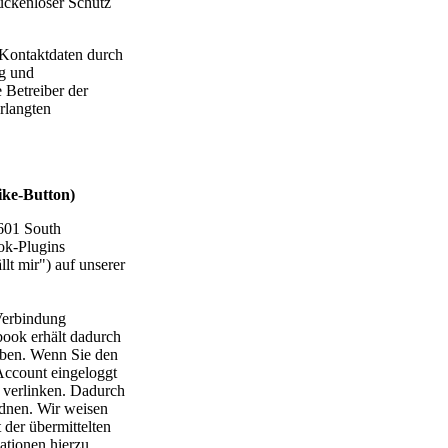
ückenloser Schutz
 Kontaktdaten durch
ng und
 Betreiber der
erlangten
ike-Button)
1601 South
ok-Plugins
t mir") auf unserer
 Verbindung
ook erhält dadurch
haben. Wenn Sie den
Account eingeloggt
l verlinken. Dadurch
dnen. Wir weisen
 der übermittelten
ationen hierzu