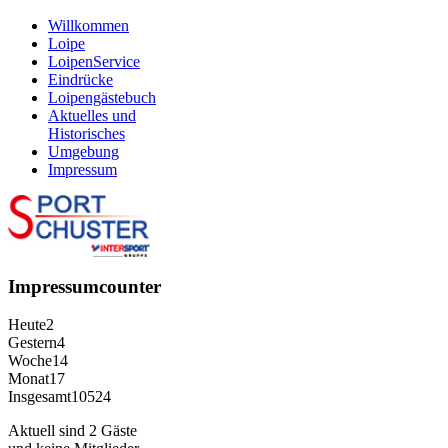
Willkommen
Loipe
LoipenService
Eindrücke
Loipengästebuch
Aktuelles und
Historisches
Umgebung
Impressum
Impressumcounter
Heute
2
Gestern
4
Woche
14
Monat
17
Insgesamt
10524
Aktuell sind 2 Gäste