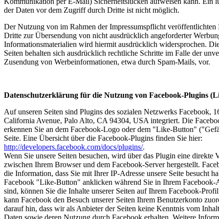
Kommunikation per E-Mail) Sicherheitslücken aufweisen kann. Ein l
der Daten vor dem Zugriff durch Dritte ist nicht möglich.
Der Nutzung von im Rahmen der Impressumspflicht veröffentlichten
Dritte zur Übersendung von nicht ausdrücklich angeforderter Werbu
Informationsmaterialien wird hiermit ausdrücklich widersprochen. Die
Seiten behalten sich ausdrücklich rechtliche Schritte im Falle der unv
Zusendung von Werbeinformationen, etwa durch Spam-Mails, vor.
Datenschutzerklärung für die Nutzung von Facebook-Plugins (L
Auf unseren Seiten sind Plugins des sozialen Netzwerks Facebook, 
California Avenue, Palo Alto, CA 94304, USA integriert. Die Facebo
erkennen Sie an dem Facebook-Logo oder dem "Like-Button" ("Gefäll
Seite. Eine Übersicht über die Facebook-Plugins finden Sie hier:
http://developers.facebook.com/docs/plugins/
.
Wenn Sie unsere Seiten besuchen, wird über das Plugin eine direkte
zwischen Ihrem Browser und dem Facebook-Server hergestellt. Faceb
die Information, dass Sie mit Ihrer IP-Adresse unsere Seite besucht 
Facebook "Like-Button" anklicken während Sie in Ihrem Facebook-
sind, können Sie die Inhalte unserer Seiten auf Ihrem Facebook-Profi
kann Facebook den Besuch unserer Seiten Ihrem Benutzerkonto zuor
darauf hin, dass wir als Anbieter der Seiten keine Kenntnis vom Inhalt
Daten sowie deren Nutzung durch Facebook erhalten. Weitere Inform